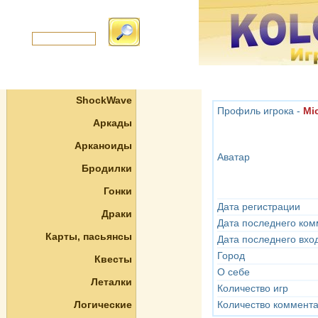
ShockWave
Профиль игрока -
Mi
Аркады
Арканоиды
Аватар
Бродилки
Гонки
Дата регистрации
Драки
Дата последнего ко
Карты, пасьянсы
Дата последнего вхо
Город
Квесты
О себе
Леталки
Количество игр
Логические
Количество коммент