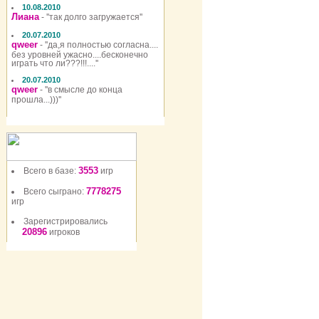
10.08.2010
Лиана
- ''так долго загружается''
20.07.2010
qweer
- ''да,я полностью согласна....
без уровней ужасно....бесконечно
играть что ли???!!!....''
20.07.2010
qweer
- ''в смысле до конца
прошла...)))''
3553
Всего в базе:
игр
7778275
Всего сыграно:
игр
Зарегистрировались
20896
игроков