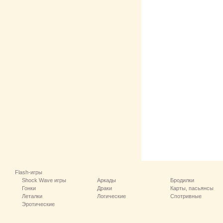
Flash-игры
Shock Wave игры
Аркады
Бродилки
Гонки
Драки
Карты, пасьянсы
Леталки
Логические
Спотривные
Эротические