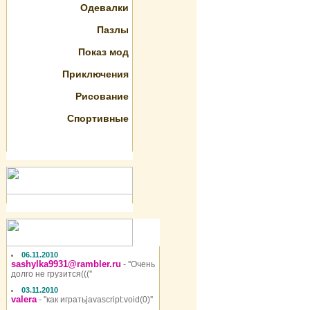
Одевалки
Пазлы
Показ мод
Приключения
Рисование
Спортивные
06.11.2010
sashylka9931@rambler.ru
- ''Очень
долго не грузится(((''
03.11.2010
valera
- ''как игратьjavascript:void(0)''