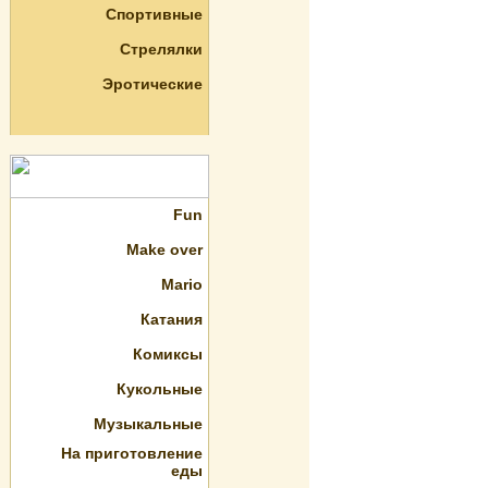
Спортивные
Стрелялки
Эротические
Fun
Make over
Mario
Катания
Комиксы
Кукольные
Музыкальные
На приготовление
еды