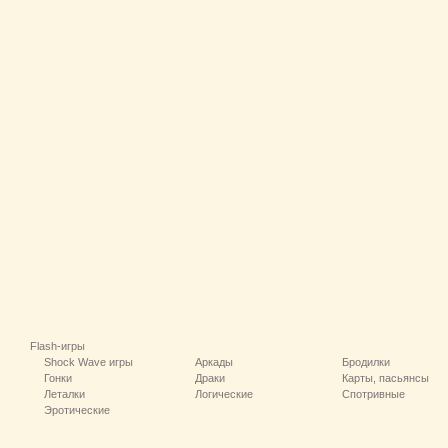
Flash-игры
Shock Wave игры
Аркады
Бродилки
Гонки
Драки
Карты, пасьянсы
Леталки
Логические
Спотривные
Эротические