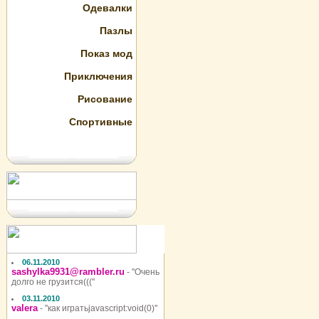
Одевалки
Пазлы
Показ мод
Приключения
Рисование
Спортивные
06.11.2010
sashylka9931@rambler.ru
- ''Очень
долго не грузится(((''
03.11.2010
valera
- ''как игратьjavascript:void(0)''