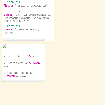
10.08.2010
Лиана
- ''так долго загружается''
20.07.2010
qweer
- ''да,я полностью согласна....
без уровней ужасно....бесконечно
играть что ли???!!!....''
20.07.2010
qweer
- ''в смысле до конца
прошла...)))''
3553
Всего в базе:
игр
7766636
Всего сыграно:
игр
Зарегистрировались
20896
игроков