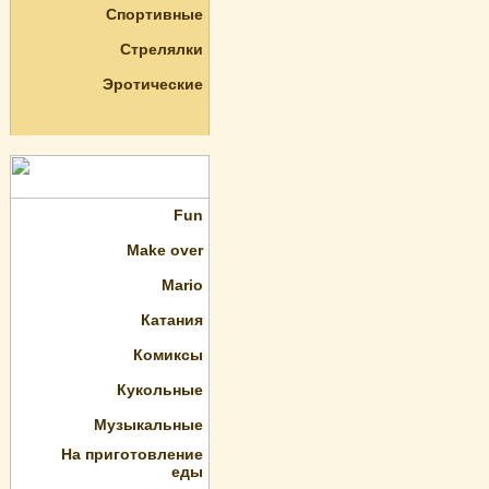
Спортивные
Стрелялки
Эротические
Fun
Make over
Mario
Катания
Комиксы
Кукольные
Музыкальные
На приготовление
еды