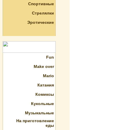
Спортивные
Стрелялки
Эротические
Fun
Make over
Mario
Катания
Комиксы
Кукольные
Музыкальные
На приготовление
еды