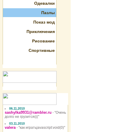
Одевалки
Пазлы
Показ мод
Приключения
Рисование
Спортивные
06.11.2010
sashylka9931@rambler.ru
- ''Очень
долго не грузится(((''
03.11.2010
valera
- ''как игратьjavascript:void(0)''