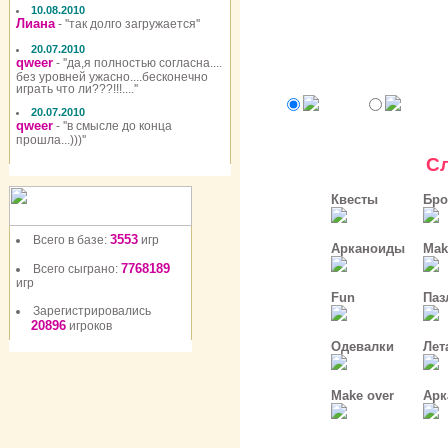
10.08.2010
Лиана
- ''так долго загружается''
20.07.2010
qweer
- ''да,я полностью согласна....
без уровней ужасно....бесконечно
играть что ли???!!!....''
20.07.2010
qweer
- ''в смысле до конца
прошла...)))''
С
Квесты
Бро
3553
Всего в базе:
игр
Арканоиды
Mak
7768189
Всего сыграно:
игр
Fun
Паз
Зарегистрировались
20896
игроков
Одевалки
Лет
Make over
Арк