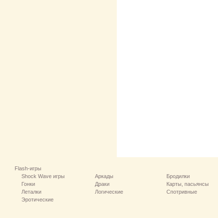
Flash-игры
Shock Wave игры
Аркады
Бродилки
Гонки
Драки
Карты, пасьянсы
Леталки
Логические
Спотривные
Эротические