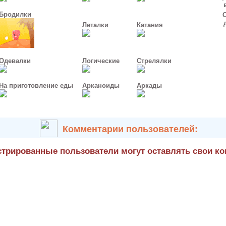
в и
Бродилки
др
Леталки
Катания
Одевалки
Логические
Стрелялки
На приготовление еды
Арканоиды
Аркады
Комментарии пользователей:
стрированные пользователи могут оставлять свои к