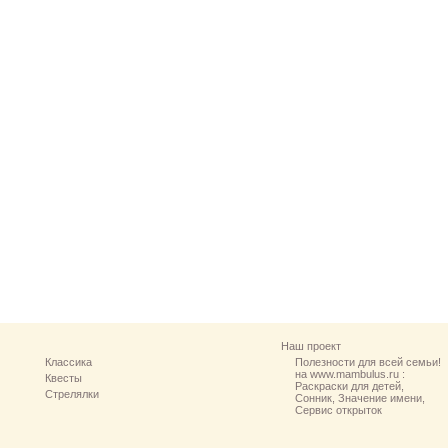
Наш проект
Классика
Полезности для всей семьи!
на www.mambulus.ru :
Квесты
Раскраски для детей,
Стрелялки
Сонник, Значение имени,
Сервис открыток