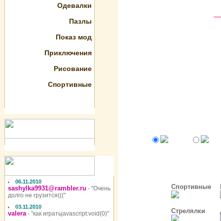
Одевалки
Пазлы
Показ мод
Приключения
Рисование
Спортивные
06.11.2010
Спортивные
sashylka9931@rambler.ru
- ''Очень
долго не грузится(((''
03.11.2010
Стрелялки
valera
- ''как игратьjavascript:void(0)''