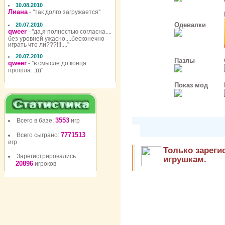
10.08.2010
Лиана
- ''так долго загружается''
Одевалки
20.07.2010
qweer
- ''да,я полностью согласна....
без уровней ужасно....бесконечно
играть что ли???!!!....''
20.07.2010
Пазлы
qweer
- ''в смысле до конца
прошла...)))''
Показ мод
3553
Всего в базе:
игр
7771513
Всего сыграно:
игр
Только зареги
Зарегистрировались
игрушкам.
20896
игроков