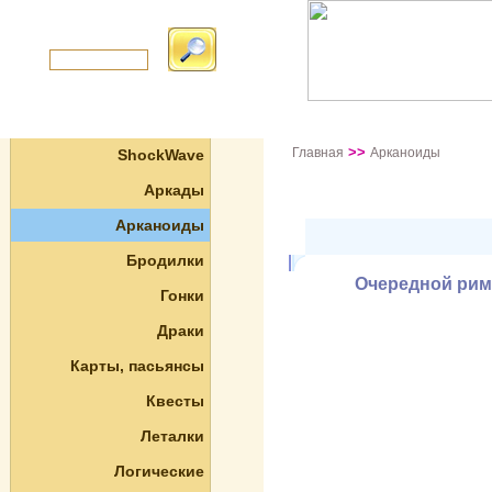
>>
Главная
Арканоиды
ShockWave
Аркады
Арканоиды
Бродилки
Очередной рим
Гонки
Драки
Карты, пасьянсы
Квесты
Леталки
Логические