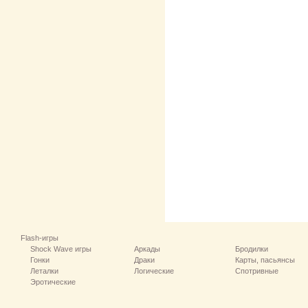
Flash-игры
Shock Wave игры
Аркады
Бродилки
Гонки
Драки
Карты, пасьянсы
Леталки
Логические
Спотривные
Эротические