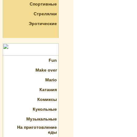
Спортивные
Стрелялки
Эротические
Fun
Make over
Mario
Катания
Комиксы
Кукольные
Музыкальные
На приготовление
еды