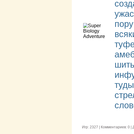
созд
ужас
пору
всяк
туфе
амеб
шиты
инфу
туды
стре
слов
Игр: 2327 | Комментариев: 0 