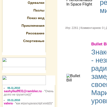
ре
Одевалки
ми
Пазлы
Показ мод
Приключения
Игр: 2261 | Комментариев: 0 
Рисование
Спортивные
Bullet Bi
Знак
- не
ради
заме
свое
06.11.2010
Мари
sashylka9931@rambler.ru
- ''Очень
долго не грузится(((''
уров
03.11.2010
valera
- ''как игратьjavascript:void(0)''