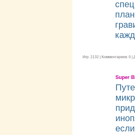
спец
план
грав
кажд
Игр: 2132 | Комментариев: 0 
Super B
Путе
микр
прид
иноп
если