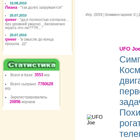
10.08.2010
Лиана
- ''так долго загружается''
Игр: 2059 | Комментариев: 0 
20.07.2010
qweer
- ''да,я полностью согласна....
без уровней ужасно....бесконечно
играть что ли???!!!....''
20.07.2010
qweer
- ''в смысле до конца
прошла...)))''
UFO Jo
Симп
Косм
3553
Всего в базе:
игр
двиг
7780628
Всего сыграно:
перв
игр
Зарегистрировались
зада
20896
игроков
Похи
рога
теле