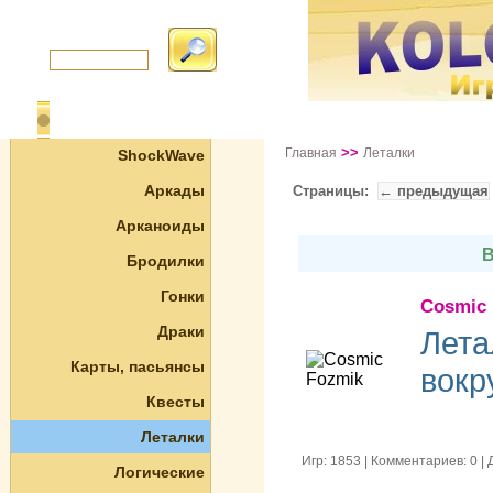
>>
Главная
Леталки
ShockWave
Аркады
Страницы:
← предыдущая
Арканоиды
В
Бродилки
Гонки
Cosmic
Драки
Лета
Карты, пасьянсы
вокр
Квесты
Леталки
Игр: 1853 | Комментариев: 0 
Логические