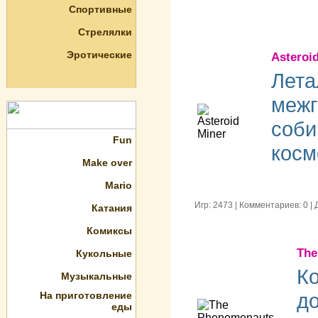
Спортивные
Стрелялки
Эротические
Asteroi
Лета
межг
соби
Fun
косм
Make over
Mario
Игр: 2473 | Комментариев: 0 
Катания
Комиксы
The
Кукольные
Ко
Музыкальные
до
На приготовление
еды