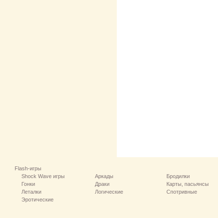
Flash-игры
Shock Wave игры
Аркады
Бродилки
Гонки
Драки
Карты, пасьянсы
Леталки
Логические
Спотривные
Эротические