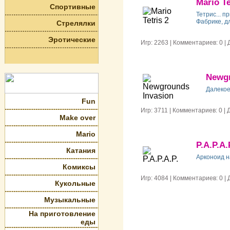
Mario Te
Спортивные
Тетрис... п
Фабрике, дл
Стрелялки
Эротические
Игр: 2263 | Комментариев: 0 
Newgr
Далекое
Fun
Игр: 3711 | Комментариев: 0 
Make over
Mario
P.A.P.A.
Катания
Арконоид н
Комиксы
Игр: 4084 | Комментариев: 0 
Кукольные
Музыкальные
На приготовление
еды