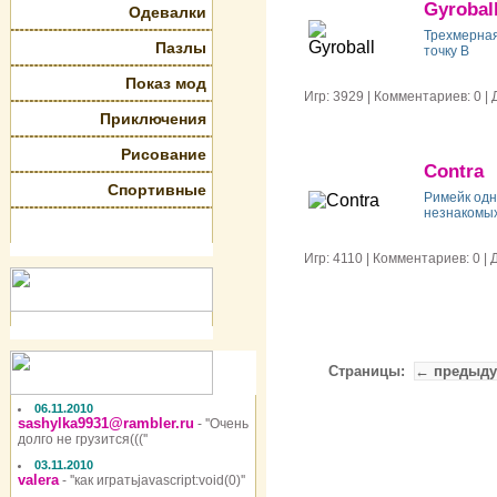
Gyrobal
Одевалки
Трехмерная
Пазлы
точку В
Показ мод
Игр: 3929 | Комментариев: 0 
Приключения
Рисование
Contra
Спортивные
Римейк одн
незнакомых 
Игр: 4110 | Комментариев: 0 
Страницы:
← предыд
06.11.2010
sashylka9931@rambler.ru
- ''Очень
долго не грузится(((''
03.11.2010
valera
- ''как игратьjavascript:void(0)''