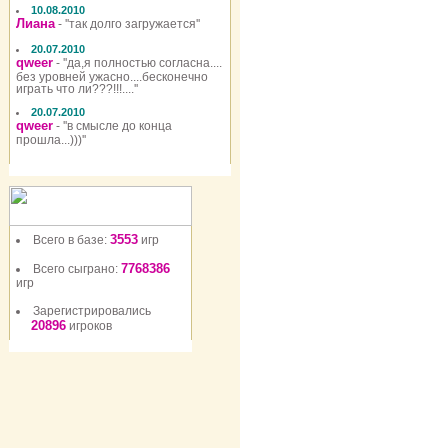
10.08.2010
Лиана
- ''так долго загружается''
20.07.2010
qweer
- ''да,я полностью согласна....
без уровней ужасно....бесконечно
играть что ли???!!!....''
20.07.2010
qweer
- ''в смысле до конца
прошла...)))''
3553
Всего в базе:
игр
7768386
Всего сыграно:
игр
Зарегистрировались
20896
игроков