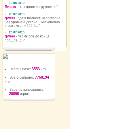
10.08.2010
Лиана
- ''так долго загружается''
20.07.2010
qweer
- ''да,я полностью согласна....
без уровней ужасно....бесконечно
играть что ли???!!!....''
20.07.2010
qweer
- ''в смысле до конца
прошла...)))''
3553
Всего в базе:
игр
7768194
Всего сыграно:
игр
Зарегистрировались
20896
игроков