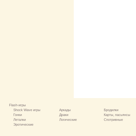
Flash-игры
Shock Wave игры
Аркады
Бродилки
Гонки
Драки
Карты, пасьянсы
Леталки
Логические
Спотривные
Эротические