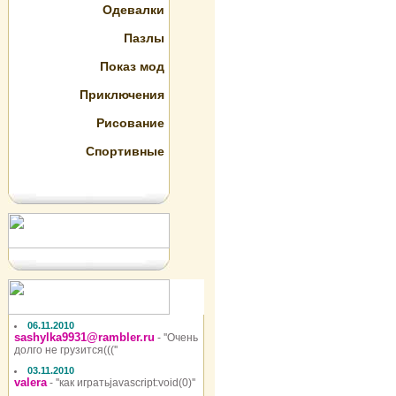
Одевалки
Пазлы
Показ мод
Приключения
Рисование
Спортивные
06.11.2010
sashylka9931@rambler.ru
- ''Очень
долго не грузится(((''
03.11.2010
valera
- ''как игратьjavascript:void(0)''