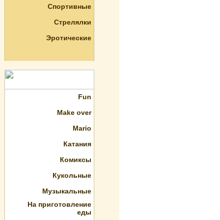
Спортивные
Стрелялки
Эротические
Fun
Make over
Mario
Катания
Комиксы
Кукольные
Музыкальные
На приготовление
еды