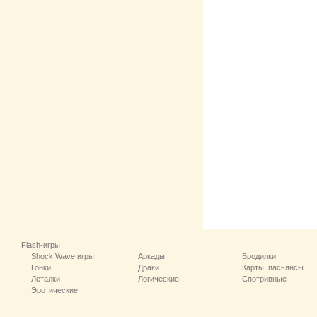
Flash-игры
Shock Wave игры
Аркады
Бродилки
Гонки
Драки
Карты, пасьянсы
Леталки
Логические
Спотривные
Эротические