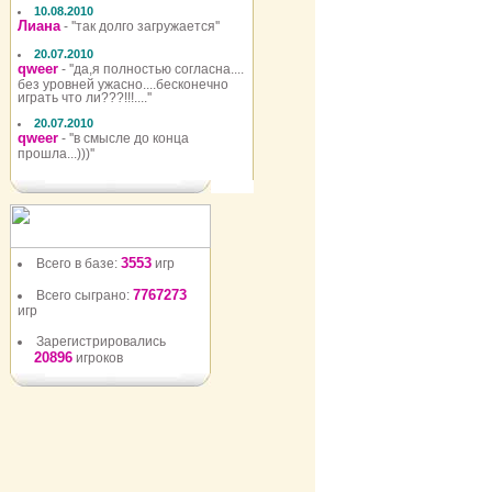
10.08.2010
Лиана
- ''так долго загружается''
20.07.2010
qweer
- ''да,я полностью согласна....
без уровней ужасно....бесконечно
играть что ли???!!!....''
20.07.2010
qweer
- ''в смысле до конца
прошла...)))''
3553
Всего в базе:
игр
7767273
Всего сыграно:
игр
Зарегистрировались
20896
игроков